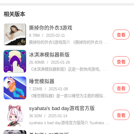
相关版本
撕掉你的外衣3游戏
查看
8.78M
/
2025-02-11
撕掉你的外衣3游戏简介 《撕掉你的外衣3》是一款充满创意和挑战的休闲益智游戏，以其独特的玩法和引人入胜的剧情吸引了大量玩家。在游戏中，玩家需要通过智慧和策略解开谜题，帮助角色逐步撕掉外衣，展现其真实魅
冰淇淋模拟器新版
查看
26.40MB
/
2025-01-26
《冰淇淋模拟器新版》这是一款休闲游戏，玩家在里面会扮演冰淇淋店的老板，你能制作各种口味的冰淇淋，满足客人的口味需求。游戏具有丰富多样的冰淇淋配料和制作工艺，让玩家体验到制作冰淇淋的乐趣。在使用浆果和糖
睡觉模拟器
查看
7.32MB
/
2025-01-08
《睡觉模拟器》是一款以睡觉为主题的模拟游戏，玩家在游戏中扮演一个需要睡觉的人物，通过不同的操作模拟睡觉的过程。游戏中包含了丰富的场景和道具，玩家可以根据自己的喜好和需要选择不同的场景和道具，来达到更好
syahata's bad day游戏官方版
查看
36.92M
/
2025-01-14
syahata s bad day游戏官方版简介 Syahata s Bad Day（中文名：萨哈塔遭遇的一日或沙哈塔的遇难日）是一款由JaShinn Game开发的R-18动作冒险游戏，于2024年