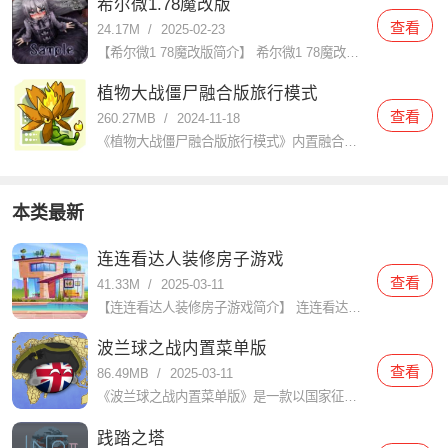
希尔微1.78魔改版
查看
24.17M
/
2025-02-23
【希尔微1 78魔改版简介】 希尔微1 78魔改版是一款深受玩家喜爱的角色扮演类游戏，该版本在原作基础上进行了大量创新和优化，为玩家带来了更加丰富的游戏体验和更加精彩的剧情发展。玩家将扮演一名救助了受
植物大战僵尸融合版旅行模式
查看
260.27MB
/
2024-11-18
《植物大战僵尸融合版旅行模式》内置融合玩法的旅行模式，旅行模式可以把不同地图进行完美的混合在一起，玩法体验过程让玩家能够面对各种的挑战进行对抗，操作体验感觉也会变得十分的有趣。让玩家可以在在这里感受焕
本类最新
连连看达人装修房子游戏
查看
41.33M
/
2025-03-11
【连连看达人装修房子游戏简介】 连连看达人装修房子是一款结合了经典连连看玩法与家居装修元素的休闲益智游戏。玩家需要在限定时间内通过连接相同的图案来消除它们，每消除一对图案即可获得装修材料和金币，用于装
波兰球之战内置菜单版
查看
86.49MB
/
2025-03-11
《波兰球之战内置菜单版》是一款以国家征战和统一为核心的策略游戏，在游戏中，玩家扮演一位国家的领袖，通过建设城市、发展经济、招募军队和与其他国家进行外交、战争等手段，最终实现统一和国家崛起的目标。游戏以
践踏之塔