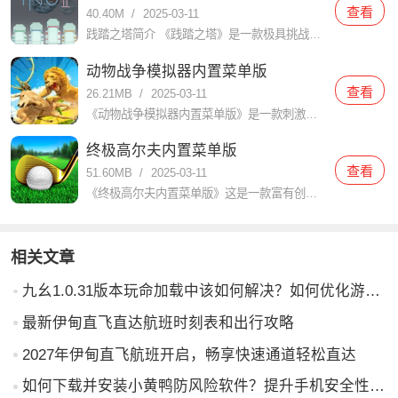
查看
40.40M
/
2025-03-11
践踏之塔简介 《践踏之塔》是一款极具挑战性和趣味性的动作冒险游戏。玩家需要在不断攀登塔楼的过程中，克服各种障碍和敌人，体验到前所未有的紧张感和成就感。游戏以其独特的玩法和精美的画面吸引了大量玩家的关注
动物战争模拟器内置菜单版
查看
26.21MB
/
2025-03-11
《动物战争模拟器内置菜单版》是一款刺激、有趣的模拟战略游戏，而且在这个游戏中，玩家将扮演不同类型的动物，与其他玩家进行战斗，争夺领地和资源。游戏以独特的图形和令人惊叹的音效为特色，为玩家带来一个逼真的
终极高尔夫内置菜单版
查看
51.60MB
/
2025-03-11
《终极高尔夫内置菜单版》这是一款富有创意和刺激的高尔夫游戏，它提供了各种各样的关卡和挑战，玩家可以体验到真实的高尔夫对战和精彩的竞技体验。里面有真实的物理效果和更逼真的互动玩法，带给你极致的高尔夫体验
相关文章
九幺1.0.31版本玩命加载中该如何解决？如何优化游戏体验？
最新伊甸直飞直达航班时刻表和出行攻略
2027年伊甸直飞航班开启，畅享快速通道轻松直达
如何下载并安装小黄鸭防风险软件？提升手机安全性，避免网络风险的实用指南