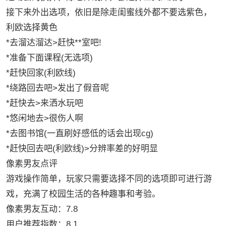
接下来外出选项，依旧是除走闺蜜线外都不要选紫色，
利欧选择黄色
*去溜达溜达>赶快**室吧!
*准备下面课程(无选项)
*赶快回家(利欧线)
*绕路回去吧>发出了假音呢
*赶快去>来洒水玩吧
*悠闲地去>很伤人啊
*去图书馆(一直刷好感低的话会出现cg)
*赶快回去吧(利欧线)>分辨率差的好明显
像素男友点评
游戏操作简单，玩家只需要选择不同的选项即可进行游
戏，充满了校园生活的各种趣事和考验。
像素男友互动：7.8
用户推荐指数：8.1