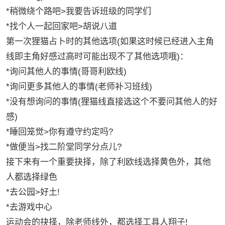
*稍微绕个路吧>我要告诉班级的同学们
*找个人一起回家吧>胡说八道
第一次狸猫占卜时的其他选项(如果这时候已经进入主角
线即主角好感过高时可能出现不了其他选项哦)：
*询问其他人的事情(哥哥利欧线)
*询问更多其他人的事情(老师补习班线)
*没有想询问的事情(狸猫线直接选这个不要问其他人的好
感)
*睡回笼觉>你有遵守约定吗?
*做便当>找二阶堂同学分点儿?
接下来有一个重要抉择，除了利欧线选择黄色外，其他
人都选择绿色
*去公园>好土!
*去游戏中心
运动会的抉择，除老师线外，都选择工具人翔子!