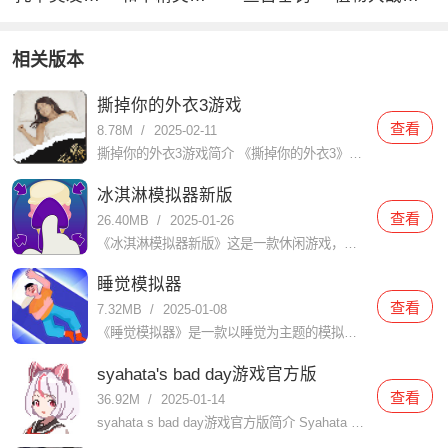
相关版本
撕掉你的外衣3游戏
查看
8.78M
/
2025-02-11
撕掉你的外衣3游戏简介 《撕掉你的外衣3》是一款充满创意和挑战的休闲益智游戏，以其独特的玩法和引人入胜的剧情吸引了大量玩家。在游戏中，玩家需要通过智慧和策略解开谜题，帮助角色逐步撕掉外衣，展现其真实魅
冰淇淋模拟器新版
查看
26.40MB
/
2025-01-26
《冰淇淋模拟器新版》这是一款休闲游戏，玩家在里面会扮演冰淇淋店的老板，你能制作各种口味的冰淇淋，满足客人的口味需求。游戏具有丰富多样的冰淇淋配料和制作工艺，让玩家体验到制作冰淇淋的乐趣。在使用浆果和糖
睡觉模拟器
查看
7.32MB
/
2025-01-08
《睡觉模拟器》是一款以睡觉为主题的模拟游戏，玩家在游戏中扮演一个需要睡觉的人物，通过不同的操作模拟睡觉的过程。游戏中包含了丰富的场景和道具，玩家可以根据自己的喜好和需要选择不同的场景和道具，来达到更好
syahata's bad day游戏官方版
查看
36.92M
/
2025-01-14
syahata s bad day游戏官方版简介 Syahata s Bad Day（中文名：萨哈塔遭遇的一日或沙哈塔的遇难日）是一款由JaShinn Game开发的R-18动作冒险游戏，于2024年