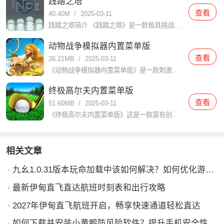
践踏之塔
查看
40.40M
/
2025-03-11
践踏之塔简介 《践踏之塔》是一款极具挑战性和趣味性的动作冒险游戏。玩家需要在不断攀登塔楼的过程中，克服各种障碍和敌人，体验到前所未有的紧张感和成就感。游戏以其独特的玩法和精美的画面吸引了大量玩家的关注
动物战争模拟器内置菜单版
查看
26.21MB
/
2025-03-11
《动物战争模拟器内置菜单版》是一款刺激、有趣的模拟战略游戏，而且在这个游戏中，玩家将扮演不同类型的动物，与其他玩家进行战斗，争夺领地和资源。游戏以独特的图形和令人惊叹的音效为特色，为玩家带来一个逼真的
终极高尔夫内置菜单版
查看
51.60MB
/
2025-03-11
《终极高尔夫内置菜单版》这是一款富有创意和刺激的高尔夫游戏，它提供了各种各样的关卡和挑战，玩家可以体验到真实的高尔夫对战和精彩的竞技体验。里面有真实的物理效果和更逼真的互动玩法，带给你极致的高尔夫体验
相关文章
九幺1.0.31版本玩命加载中该如何解决？如何优化游戏体验？
最新伊甸直飞直达航班时刻表和出行攻略
2027年伊甸直飞航班开启，畅享快速通道轻松直达
如何下载并安装小黄鸭防风险软件？提升手机安全性，避免网络风险的实用指南