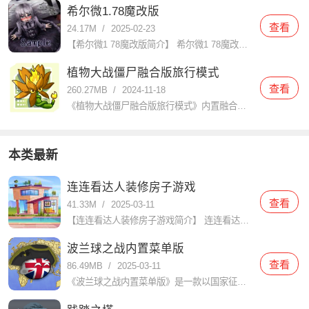
希尔微1.78魔改版
查看
24.17M
/
2025-02-23
【希尔微1 78魔改版简介】 希尔微1 78魔改版是一款深受玩家喜爱的角色扮演类游戏，该版本在原作基础上进行了大量创新和优化，为玩家带来了更加丰富的游戏体验和更加精彩的剧情发展。玩家将扮演一名救助了受
植物大战僵尸融合版旅行模式
查看
260.27MB
/
2024-11-18
《植物大战僵尸融合版旅行模式》内置融合玩法的旅行模式，旅行模式可以把不同地图进行完美的混合在一起，玩法体验过程让玩家能够面对各种的挑战进行对抗，操作体验感觉也会变得十分的有趣。让玩家可以在在这里感受焕
本类最新
连连看达人装修房子游戏
查看
41.33M
/
2025-03-11
【连连看达人装修房子游戏简介】 连连看达人装修房子是一款结合了经典连连看玩法与家居装修元素的休闲益智游戏。玩家需要在限定时间内通过连接相同的图案来消除它们，每消除一对图案即可获得装修材料和金币，用于装
波兰球之战内置菜单版
查看
86.49MB
/
2025-03-11
《波兰球之战内置菜单版》是一款以国家征战和统一为核心的策略游戏，在游戏中，玩家扮演一位国家的领袖，通过建设城市、发展经济、招募军队和与其他国家进行外交、战争等手段，最终实现统一和国家崛起的目标。游戏以