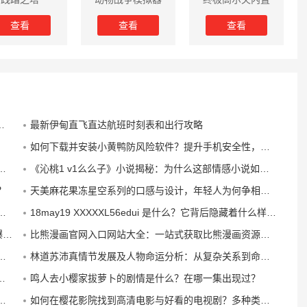
内置菜单版
菜单版
查看
查看
查看
最新伊甸直飞直达航班时刻表和出行攻略
如何下载并安装小黄鸭防风险软件？提升手机安全性，避免网络风险的实用指南
《沁桃1 v1么么子》小说揭秘：为什么这部情感小说如此吸引人？
？
天美麻花果冻星空系列的口感与设计，年轻人为何争相购买？
18may19 XXXXXL56edui 是什么？它背后隐藏着什么样的意义和背景？
？
比熊漫画官网入口网站大全：一站式获取比熊漫画资源的最佳平台推荐
林道苏沛真情节发展及人物命运分析：从复杂关系到命运转折的深度探讨
鸣人去小樱家拔萝卜的剧情是什么？在哪一集出现过？
如何在樱花影院找到高清电影与好看的电视剧？多种类型剧集推荐一网打尽！