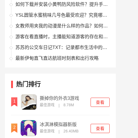
如何下载并安装小黄鸭防风险软件？提升手机安全性，避免网络风险的实用指南
YSL圆管水蜜桃味几号色最受欢迎？究竟哪款色号更显独特魅力？
女教师用夹我的动漫是什么样的作品？如何理解师生关系中的复杂情感？
游客在看直播时，主播能知道游客的存在和互动信息吗？
苏苏的公交车日记TXT：记录都市生活中的点滴温暖与人与人之间的情感互动
最新伊甸直飞直达航班时刻表和出行攻略
热门排行
撕掉你的外衣3游戏
1
查看
最佳游戏
8.78M
|
冰淇淋模拟器新版
2
查看
最佳游戏
26.40MB
|