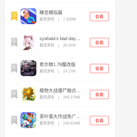
睡觉模拟器
3
查看
最佳游戏
7.32MB
|
syahata's bad day游戏官方版
4
查看
最佳游戏
36.92M
|
希尔微1.78魔改版
5
查看
最佳游戏
24.17M
|
植物大战僵尸融合版旅行模式
6
查看
最佳游戏
260.27MB
|
茶叶蛋大作战免广告版
7
查看
最佳游戏
108.92MB
|