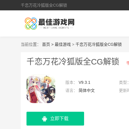
千恋万花冷狐版全CG解锁
当前位置：
首页 >
最佳游戏
>
千恋万花冷狐版全CG解锁
千恋万花冷狐版全CG解锁
版本：
V9.3.1
类型
语言：
简体中文
更新
15:5
立即下载