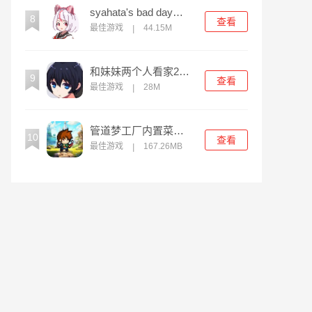
syahata's bad day无限子弹版
8
查看
最佳游戏
44.15M
|
和妹妹两个人看家2中文版
9
查看
最佳游戏
28M
|
管道梦工厂内置菜单版
10
查看
最佳游戏
167.26MB
|