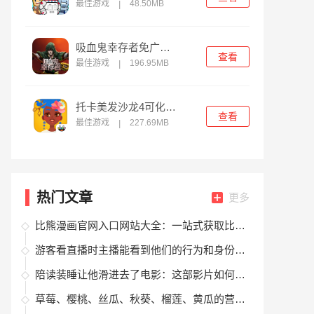
最佳游戏
48.50MB
|
吸血鬼幸存者免广告版
查看
最佳游戏
196.95MB
|
托卡美发沙龙4可化妆版
查看
最佳游戏
227.69MB
|
热门文章
更多
比熊漫画官网入口网站大全：一站式获取比熊漫画资源的最佳平台推荐
游客看直播时主播能看到他们的行为和身份吗？如何保护观看者的隐私？
陪读装睡让他滑进去了电影：这部影片如何揭示婚姻中的情感挣扎与道德困境？
草莓、樱桃、丝瓜、秋葵、榴莲、黄瓜的营养价值与食用方法全解析