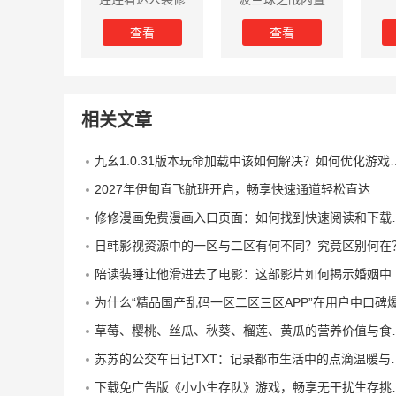
房子游戏
菜单版
查看
查看
相关文章
九幺1.0.31版本玩命加载中该如何解决？如何优化游戏体验？
2027年伊甸直飞航班开启，畅享快速通道轻松直达
修修漫画免费漫画入口页面：如何找到快速阅读和下载资源，让你畅享漫画世界？
日韩影视资源中的一区与二区有何不同？究竟区别何在
陪读装睡让他滑进去了电影：这部影片如何揭示婚姻中的情感挣扎与道德困境？
为什么“精品国产乱码一区二区三区APP”在用户中口碑爆棚？它有哪些技术和服务优势
草莓、樱桃、丝瓜、秋葵、榴莲、黄瓜的营养价值与食用方法全解析
苏苏的公交车日记TXT：记录都市生活中的点滴温暖与人与人之间的情感互动
下载免广告版《小小生存队》游戏，畅享无干扰生存挑战体验