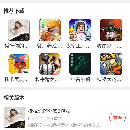
推荐下载
撕掉你的外衣3游戏
餐厅养成记
太空工厂大亨免广告版
吸血鬼幸存者免广告版
托卡美发沙龙4可化妆版
和平精英刺激归来版
亘古垂钓
植物大战僵尸2双旦内购免费版
相关版本
撕掉你的外衣3游戏
查看
8.78M
/
2025-02-11
撕掉你的外衣3游戏简介 《撕掉你的外衣3》是一款充满创意和挑战的休闲益智游戏，以其独特的玩法和引人入胜的剧情吸引了大量玩家。在游戏中，玩家需要通过智慧和策略解开谜题，帮助角色逐步撕掉外衣，展现其真实魅