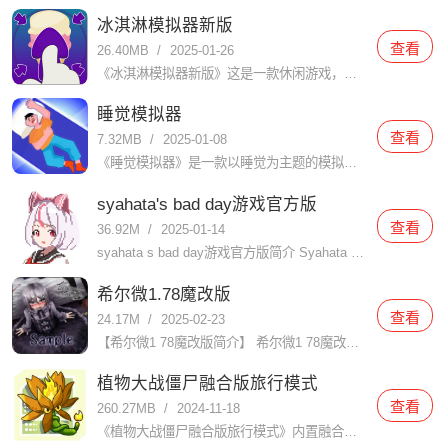
冰淇淋模拟器新版
查看
26.40MB
/
2025-01-26
《冰淇淋模拟器新版》这是一款休闲游戏，玩家在里面会扮演冰淇淋店的老板，你能制作各种口味的冰淇淋，满足客人的口味需求。游戏具有丰富多样的冰淇淋配料和制作工艺，让玩家体验到制作冰淇淋的乐趣。在使用浆果和糖
睡觉模拟器
查看
7.32MB
/
2025-01-08
《睡觉模拟器》是一款以睡觉为主题的模拟游戏，玩家在游戏中扮演一个需要睡觉的人物，通过不同的操作模拟睡觉的过程。游戏中包含了丰富的场景和道具，玩家可以根据自己的喜好和需要选择不同的场景和道具，来达到更好
syahata's bad day游戏官方版
查看
36.92M
/
2025-01-14
syahata s bad day游戏官方版简介 Syahata s Bad Day（中文名：萨哈塔遭遇的一日或沙哈塔的遇难日）是一款由JaShinn Game开发的R-18动作冒险游戏，于2024年
希尔微1.78魔改版
查看
24.17M
/
2025-02-23
【希尔微1 78魔改版简介】 希尔微1 78魔改版是一款深受玩家喜爱的角色扮演类游戏，该版本在原作基础上进行了大量创新和优化，为玩家带来了更加丰富的游戏体验和更加精彩的剧情发展。玩家将扮演一名救助了受
植物大战僵尸融合版旅行模式
查看
260.27MB
/
2024-11-18
《植物大战僵尸融合版旅行模式》内置融合玩法的旅行模式，旅行模式可以把不同地图进行完美的混合在一起，玩法体验过程让玩家能够面对各种的挑战进行对抗，操作体验感觉也会变得十分的有趣。让玩家可以在在这里感受焕