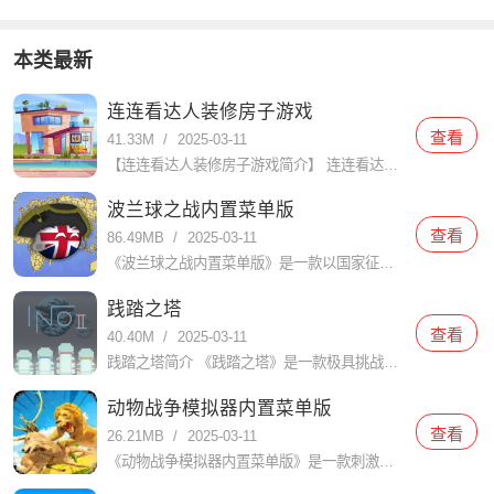
本类最新
连连看达人装修房子游戏
查看
41.33M
/
2025-03-11
【连连看达人装修房子游戏简介】 连连看达人装修房子是一款结合了经典连连看玩法与家居装修元素的休闲益智游戏。玩家需要在限定时间内通过连接相同的图案来消除它们，每消除一对图案即可获得装修材料和金币，用于装
波兰球之战内置菜单版
查看
86.49MB
/
2025-03-11
《波兰球之战内置菜单版》是一款以国家征战和统一为核心的策略游戏，在游戏中，玩家扮演一位国家的领袖，通过建设城市、发展经济、招募军队和与其他国家进行外交、战争等手段，最终实现统一和国家崛起的目标。游戏以
践踏之塔
查看
40.40M
/
2025-03-11
践踏之塔简介 《践踏之塔》是一款极具挑战性和趣味性的动作冒险游戏。玩家需要在不断攀登塔楼的过程中，克服各种障碍和敌人，体验到前所未有的紧张感和成就感。游戏以其独特的玩法和精美的画面吸引了大量玩家的关注
动物战争模拟器内置菜单版
查看
26.21MB
/
2025-03-11
《动物战争模拟器内置菜单版》是一款刺激、有趣的模拟战略游戏，而且在这个游戏中，玩家将扮演不同类型的动物，与其他玩家进行战斗，争夺领地和资源。游戏以独特的图形和令人惊叹的音效为特色，为玩家带来一个逼真的