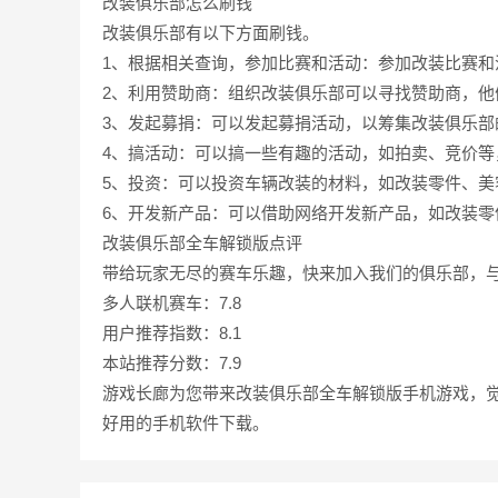
改装俱乐部怎么刷钱
改装俱乐部有以下方面刷钱。
1、根据相关查询，参加比赛和活动：参加改装比赛
2、利用赞助商：组织改装俱乐部可以寻找赞助商，他
3、发起募捐：可以发起募捐活动，以筹集改装俱乐部
4、搞活动：可以搞一些有趣的活动，如拍卖、竞价等
5、投资：可以投资车辆改装的材料，如改装零件、美
6、开发新产品：可以借助网络开发新产品，如改装
改装俱乐部全车解锁版点评
带给玩家无尽的赛车乐趣，快来加入我们的俱乐部，与
多人联机赛车：7.8
用户推荐指数：8.1
本站推荐分数：7.9
游戏长廊为您带来改装俱乐部全车解锁版手机游戏，
好用的手机软件下载。