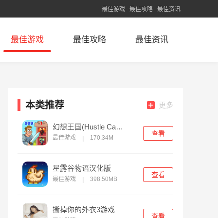
最佳游戏
最佳攻略
最佳资讯
最佳游戏
最佳攻略
最佳资讯
本类推荐
更多
幻想王国(Hustle Castle)
查看
最佳游戏
170.34M
|
星露谷物语汉化版
查看
最佳游戏
398.50MB
|
撕掉你的外衣3游戏
查看