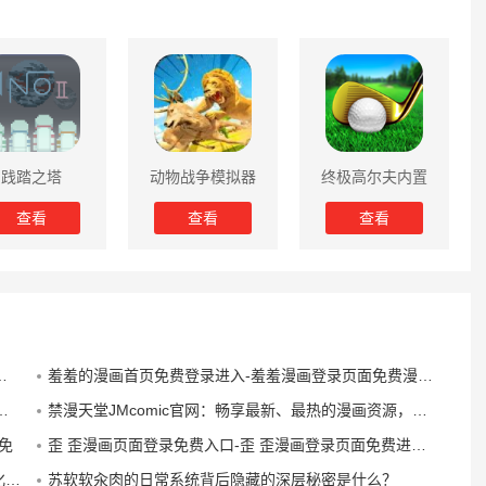
践踏之塔
动物战争模拟器
终极高尔夫内置
内置菜单版
菜单版
查看
查看
查看
羞羞的漫画首页免费登录进入-羞羞漫画登录页面免费漫画入口
禁漫天堂JMcomic官网：畅享最新、最热的漫画资源，给你不一样的阅读体验
免
歪 歪漫画页面登录免费入口-歪 歪漫画登录页面免费进入官网
？
苏软软汆肉的日常系统背后隐藏的深层秘密是什么？