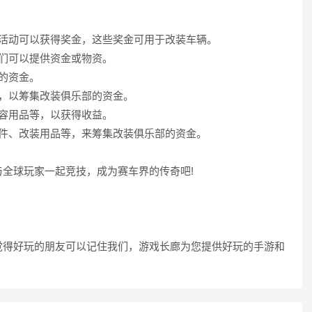
和活动可以获得奖金，这些奖金可用于改装车辆。
们可以提供资金或物资。
的资金。
，以筹集改装俱乐部的资金。
容用品等，以获得收益。
零件、改装用品等，来筹集改装俱乐部的资金。
全球玩家一起竞技，成为赛车界的传奇吧!
觉得好玩的朋友可以记住我们，游戏长廊为您提供好玩的手游和