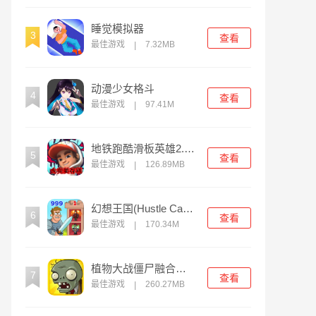
睡觉模拟器
3
查看
最佳游戏
7.32MB
|
动漫少女格斗
4
查看
最佳游戏
97.41M
|
地铁跑酷滑板英雄2.1版
5
查看
最佳游戏
126.89MB
|
幻想王国(Hustle Castle)
6
查看
最佳游戏
170.34M
|
植物大战僵尸融合版究极大喷菇
7
查看
最佳游戏
260.27MB
|