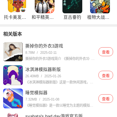
托卡美发沙龙4可化妆版
和平精英刺激归来版
亘古垂钓
植物大战僵尸2双旦内购免费版
相关版本
撕掉你的外衣3游戏
查看
8.78M
/
2025-02-11
撕掉你的外衣3游戏简介 《撕掉你的外衣3》是一款充满创意和挑战的休闲益智游戏，以其独特的玩法和引人入胜的剧情吸引了大量玩家。在游戏中，玩家需要通过智慧和策略解开谜题，帮助角色逐步撕掉外衣，展现其真实魅
冰淇淋模拟器新版
查看
26.40MB
/
2025-01-26
《冰淇淋模拟器新版》这是一款休闲游戏，玩家在里面会扮演冰淇淋店的老板，你能制作各种口味的冰淇淋，满足客人的口味需求。游戏具有丰富多样的冰淇淋配料和制作工艺，让玩家体验到制作冰淇淋的乐趣。在使用浆果和糖
睡觉模拟器
查看
7.32MB
/
2025-01-08
《睡觉模拟器》是一款以睡觉为主题的模拟游戏，玩家在游戏中扮演一个需要睡觉的人物，通过不同的操作模拟睡觉的过程。游戏中包含了丰富的场景和道具，玩家可以根据自己的喜好和需要选择不同的场景和道具，来达到更好
syahata's bad day游戏官方版