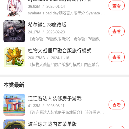
查看
36.92M
/
2025-01-14
syahata s bad day游戏官方版简介 Syahata s Bad Day（中文名：萨哈塔遭遇的一日或沙哈塔的遇难日）是一款由JaShinn Game开发的R-18动作冒险游戏，于2024年
希尔微1.78魔改版
查看
24.17M
/
2025-02-23
【希尔微1 78魔改版简介】 希尔微1 78魔改版是一款深受玩家喜爱的角色扮演类游戏，该版本在原作基础上进行了大量创新和优化，为玩家带来了更加丰富的游戏体验和更加精彩的剧情发展。玩家将扮演一名救助了受
植物大战僵尸融合版旅行模式
查看
260.27MB
/
2024-11-18
《植物大战僵尸融合版旅行模式》内置融合玩法的旅行模式，旅行模式可以把不同地图进行完美的混合在一起，玩法体验过程让玩家能够面对各种的挑战进行对抗，操作体验感觉也会变得十分的有趣。让玩家可以在在这里感受焕
本类最新
连连看达人装修房子游戏
查看
41.33M
/
2025-03-11
【连连看达人装修房子游戏简介】 连连看达人装修房子是一款结合了经典连连看玩法与家居装修元素的休闲益智游戏。玩家需要在限定时间内通过连接相同的图案来消除它们，每消除一对图案即可获得装修材料和金币，用于装
波兰球之战内置菜单版