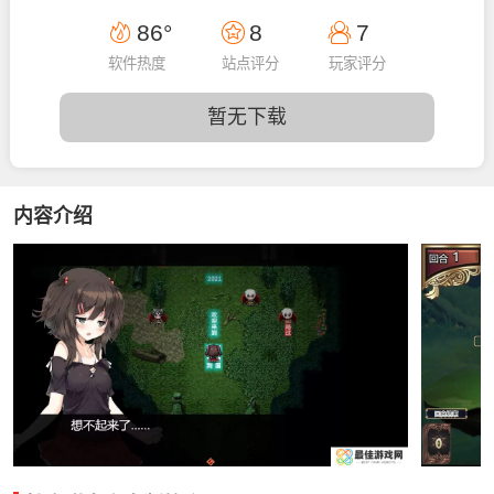
14:51:41
86°
8
7
软件热度
站点评分
玩家评分
暂无下载
内容介绍