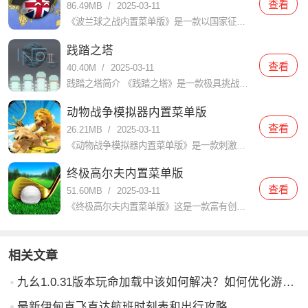
查看
86.49MB
/
2025-03-11
《波兰球之战内置菜单版》是一款以国家征战和统一为核心的策略游戏，在游戏中，玩家扮演一位国家的领袖，通过建设城市、发展经济、招募军队和与其他国家进行外交、战争等手段，最终实现统一和国家崛起的目标。游戏以
践踏之塔
查看
40.40M
/
2025-03-11
践踏之塔简介 《践踏之塔》是一款极具挑战性和趣味性的动作冒险游戏。玩家需要在不断攀登塔楼的过程中，克服各种障碍和敌人，体验到前所未有的紧张感和成就感。游戏以其独特的玩法和精美的画面吸引了大量玩家的关注
动物战争模拟器内置菜单版
查看
26.21MB
/
2025-03-11
《动物战争模拟器内置菜单版》是一款刺激、有趣的模拟战略游戏，而且在这个游戏中，玩家将扮演不同类型的动物，与其他玩家进行战斗，争夺领地和资源。游戏以独特的图形和令人惊叹的音效为特色，为玩家带来一个逼真的
终极高尔夫内置菜单版
查看
51.60MB
/
2025-03-11
《终极高尔夫内置菜单版》这是一款富有创意和刺激的高尔夫游戏，它提供了各种各样的关卡和挑战，玩家可以体验到真实的高尔夫对战和精彩的竞技体验。里面有真实的物理效果和更逼真的互动玩法，带给你极致的高尔夫体验
相关文章
九幺1.0.31版本玩命加载中该如何解决？如何优化游戏体验？
最新伊甸直飞直达航班时刻表和出行攻略