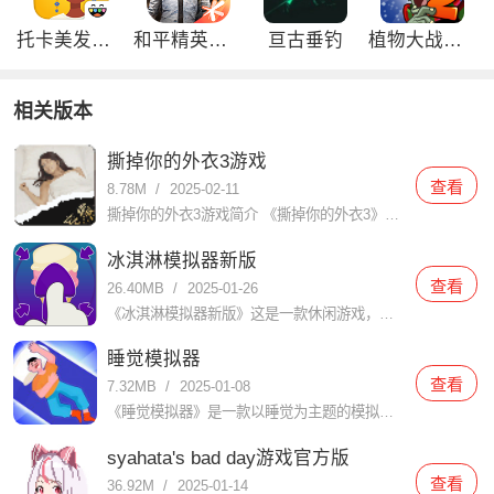
托卡美发沙龙4可化妆版
和平精英刺激归来版
亘古垂钓
植物大战僵尸2双旦内购免费版
相关版本
撕掉你的外衣3游戏
查看
8.78M
/
2025-02-11
撕掉你的外衣3游戏简介 《撕掉你的外衣3》是一款充满创意和挑战的休闲益智游戏，以其独特的玩法和引人入胜的剧情吸引了大量玩家。在游戏中，玩家需要通过智慧和策略解开谜题，帮助角色逐步撕掉外衣，展现其真实魅
冰淇淋模拟器新版
查看
26.40MB
/
2025-01-26
《冰淇淋模拟器新版》这是一款休闲游戏，玩家在里面会扮演冰淇淋店的老板，你能制作各种口味的冰淇淋，满足客人的口味需求。游戏具有丰富多样的冰淇淋配料和制作工艺，让玩家体验到制作冰淇淋的乐趣。在使用浆果和糖
睡觉模拟器
查看
7.32MB
/
2025-01-08
《睡觉模拟器》是一款以睡觉为主题的模拟游戏，玩家在游戏中扮演一个需要睡觉的人物，通过不同的操作模拟睡觉的过程。游戏中包含了丰富的场景和道具，玩家可以根据自己的喜好和需要选择不同的场景和道具，来达到更好
syahata's bad day游戏官方版
查看
36.92M
/
2025-01-14