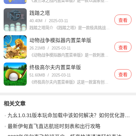
《波兰球之战内置菜单版》是一款以国家征战和统一为核心的策略游戏，在游戏中，玩家扮演一位国家的领袖，通过建设城市、发展经济、招募军队和与其他国家进行外交、战争等手段，最终实现统一和国家崛起的目标。游戏以
践踏之塔
查看
40.40M
/
2025-03-11
践踏之塔简介 《践踏之塔》是一款极具挑战性和趣味性的动作冒险游戏。玩家需要在不断攀登塔楼的过程中，克服各种障碍和敌人，体验到前所未有的紧张感和成就感。游戏以其独特的玩法和精美的画面吸引了大量玩家的关注
动物战争模拟器内置菜单版
查看
26.21MB
/
2025-03-11
《动物战争模拟器内置菜单版》是一款刺激、有趣的模拟战略游戏，而且在这个游戏中，玩家将扮演不同类型的动物，与其他玩家进行战斗，争夺领地和资源。游戏以独特的图形和令人惊叹的音效为特色，为玩家带来一个逼真的
终极高尔夫内置菜单版
查看
51.60MB
/
2025-03-11
《终极高尔夫内置菜单版》这是一款富有创意和刺激的高尔夫游戏，它提供了各种各样的关卡和挑战，玩家可以体验到真实的高尔夫对战和精彩的竞技体验。里面有真实的物理效果和更逼真的互动玩法，带给你极致的高尔夫体验
相关文章
九幺1.0.31版本玩命加载中该如何解决？如何优化游戏体验？
最新伊甸直飞直达航班时刻表和出行攻略