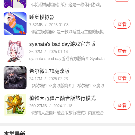
《冰淇淋模拟器新版》这是一款休闲游戏，玩家在里面会扮演冰淇淋店的老板，你能制作各种口味的冰淇淋，满足客人的口味需求。游戏具有丰富多样的冰淇淋配料和制作工艺，让玩家体验到制作冰淇淋的乐趣。在使用浆果和糖
睡觉模拟器
查看
7.32MB
/
2025-01-08
《睡觉模拟器》是一款以睡觉为主题的模拟游戏，玩家在游戏中扮演一个需要睡觉的人物，通过不同的操作模拟睡觉的过程。游戏中包含了丰富的场景和道具，玩家可以根据自己的喜好和需要选择不同的场景和道具，来达到更好
syahata's bad day游戏官方版
查看
36.92M
/
2025-01-14
syahata s bad day游戏官方版简介 Syahata s Bad Day（中文名：萨哈塔遭遇的一日或沙哈塔的遇难日）是一款由JaShinn Game开发的R-18动作冒险游戏，于2024年
希尔微1.78魔改版
查看
24.17M
/
2025-02-23
【希尔微1 78魔改版简介】 希尔微1 78魔改版是一款深受玩家喜爱的角色扮演类游戏，该版本在原作基础上进行了大量创新和优化，为玩家带来了更加丰富的游戏体验和更加精彩的剧情发展。玩家将扮演一名救助了受
植物大战僵尸融合版旅行模式
查看
260.27MB
/
2024-11-18
《植物大战僵尸融合版旅行模式》内置融合玩法的旅行模式，旅行模式可以把不同地图进行完美的混合在一起，玩法体验过程让玩家能够面对各种的挑战进行对抗，操作体验感觉也会变得十分的有趣。让玩家可以在在这里感受焕
本类最新