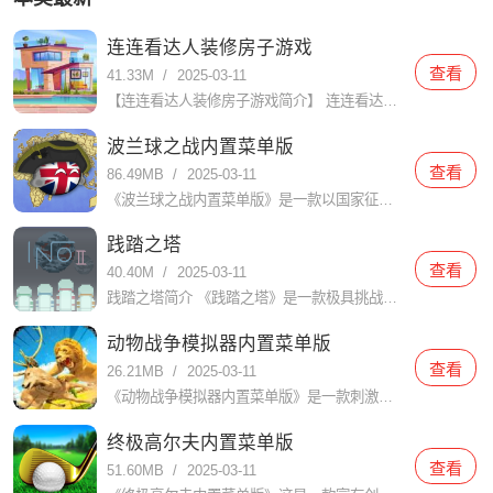
连连看达人装修房子游戏
查看
41.33M
/
2025-03-11
【连连看达人装修房子游戏简介】 连连看达人装修房子是一款结合了经典连连看玩法与家居装修元素的休闲益智游戏。玩家需要在限定时间内通过连接相同的图案来消除它们，每消除一对图案即可获得装修材料和金币，用于装
波兰球之战内置菜单版
查看
86.49MB
/
2025-03-11
《波兰球之战内置菜单版》是一款以国家征战和统一为核心的策略游戏，在游戏中，玩家扮演一位国家的领袖，通过建设城市、发展经济、招募军队和与其他国家进行外交、战争等手段，最终实现统一和国家崛起的目标。游戏以
践踏之塔
查看
40.40M
/
2025-03-11
践踏之塔简介 《践踏之塔》是一款极具挑战性和趣味性的动作冒险游戏。玩家需要在不断攀登塔楼的过程中，克服各种障碍和敌人，体验到前所未有的紧张感和成就感。游戏以其独特的玩法和精美的画面吸引了大量玩家的关注
动物战争模拟器内置菜单版
查看
26.21MB
/
2025-03-11
《动物战争模拟器内置菜单版》是一款刺激、有趣的模拟战略游戏，而且在这个游戏中，玩家将扮演不同类型的动物，与其他玩家进行战斗，争夺领地和资源。游戏以独特的图形和令人惊叹的音效为特色，为玩家带来一个逼真的
终极高尔夫内置菜单版
查看
51.60MB
/
2025-03-11