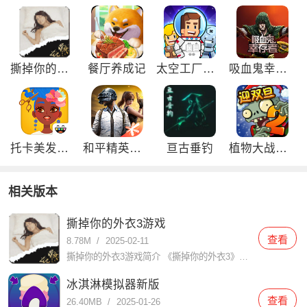
撕掉你的外衣3游戏
餐厅养成记
太空工厂大亨免广告版
吸血鬼幸存者免广告版
托卡美发沙龙4可化妆版
和平精英刺激归来版
亘古垂钓
植物大战僵尸2双旦内购免费版
相关版本
撕掉你的外衣3游戏
查看
8.78M
/
2025-02-11
撕掉你的外衣3游戏简介 《撕掉你的外衣3》是一款充满创意和挑战的休闲益智游戏，以其独特的玩法和引人入胜的剧情吸引了大量玩家。在游戏中，玩家需要通过智慧和策略解开谜题，帮助角色逐步撕掉外衣，展现其真实魅
冰淇淋模拟器新版
查看
26.40MB
/
2025-01-26