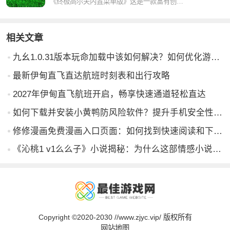
《终极高尔夫内置菜单版》这是一款富有创意和刺激的高尔夫游戏，它提供了各种各样的关卡和挑战，玩家可以体验到真实的高尔夫对战和精彩的竞技体验。里面有真实的物理效果和更逼真的互动玩法，带给你极致的高尔夫体验
相关文章
九幺1.0.31版本玩命加载中该如何解决？如何优化游戏体验？
最新伊甸直飞直达航班时刻表和出行攻略
2027年伊甸直飞航班开启，畅享快速通道轻松直达
如何下载并安装小黄鸭防风险软件？提升手机安全性，避免网络风险的实用指南
修修漫画免费漫画入口页面：如何找到快速阅读和下载资源，让你畅享漫画世界？
《沁桃1 v1么么子》小说揭秘：为什么这部情感小说如此吸引人？
Copyright ©2020-2030 //www.zjyc.vip/ 版权所有
网站地图