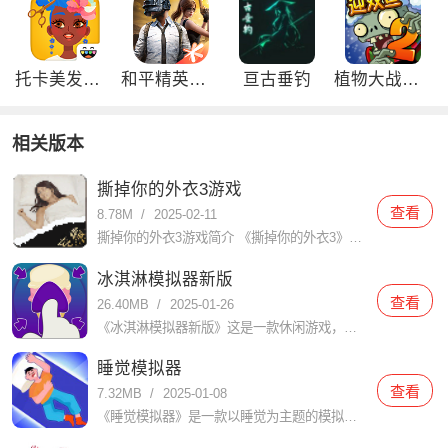
托卡美发沙龙4可化妆版
和平精英刺激归来版
亘古垂钓
植物大战僵尸2双旦内购免费版
相关版本
撕掉你的外衣3游戏
查看
8.78M
/
2025-02-11
撕掉你的外衣3游戏简介 《撕掉你的外衣3》是一款充满创意和挑战的休闲益智游戏，以其独特的玩法和引人入胜的剧情吸引了大量玩家。在游戏中，玩家需要通过智慧和策略解开谜题，帮助角色逐步撕掉外衣，展现其真实魅
冰淇淋模拟器新版
查看
26.40MB
/
2025-01-26
《冰淇淋模拟器新版》这是一款休闲游戏，玩家在里面会扮演冰淇淋店的老板，你能制作各种口味的冰淇淋，满足客人的口味需求。游戏具有丰富多样的冰淇淋配料和制作工艺，让玩家体验到制作冰淇淋的乐趣。在使用浆果和糖
睡觉模拟器
查看
7.32MB
/
2025-01-08
《睡觉模拟器》是一款以睡觉为主题的模拟游戏，玩家在游戏中扮演一个需要睡觉的人物，通过不同的操作模拟睡觉的过程。游戏中包含了丰富的场景和道具，玩家可以根据自己的喜好和需要选择不同的场景和道具，来达到更好