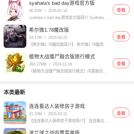
syahata's bad day游戏官方版
查看
36.92M
/
2025-01-14
syahata s bad day游戏官方版简介 Syahata s Bad Day（中文名：萨哈塔遭遇的一日或沙哈塔的遇难日）是一款由JaShinn Game开发的R-18动作冒险游戏，于2024年
希尔微1.78魔改版
查看
24.17M
/
2025-02-23
【希尔微1 78魔改版简介】 希尔微1 78魔改版是一款深受玩家喜爱的角色扮演类游戏，该版本在原作基础上进行了大量创新和优化，为玩家带来了更加丰富的游戏体验和更加精彩的剧情发展。玩家将扮演一名救助了受
植物大战僵尸融合版旅行模式
查看
260.27MB
/
2024-11-18
《植物大战僵尸融合版旅行模式》内置融合玩法的旅行模式，旅行模式可以把不同地图进行完美的混合在一起，玩法体验过程让玩家能够面对各种的挑战进行对抗，操作体验感觉也会变得十分的有趣。让玩家可以在在这里感受焕
本类最新
连连看达人装修房子游戏
查看
41.33M
/
2025-03-11
【连连看达人装修房子游戏简介】 连连看达人装修房子是一款结合了经典连连看玩法与家居装修元素的休闲益智游戏。玩家需要在限定时间内通过连接相同的图案来消除它们，每消除一对图案即可获得装修材料和金币，用于装
波兰球之战内置菜单版