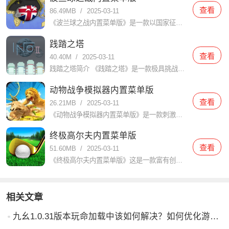
查看
86.49MB
/
2025-03-11
《波兰球之战内置菜单版》是一款以国家征战和统一为核心的策略游戏，在游戏中，玩家扮演一位国家的领袖，通过建设城市、发展经济、招募军队和与其他国家进行外交、战争等手段，最终实现统一和国家崛起的目标。游戏以
践踏之塔
查看
40.40M
/
2025-03-11
践踏之塔简介 《践踏之塔》是一款极具挑战性和趣味性的动作冒险游戏。玩家需要在不断攀登塔楼的过程中，克服各种障碍和敌人，体验到前所未有的紧张感和成就感。游戏以其独特的玩法和精美的画面吸引了大量玩家的关注
动物战争模拟器内置菜单版
查看
26.21MB
/
2025-03-11
《动物战争模拟器内置菜单版》是一款刺激、有趣的模拟战略游戏，而且在这个游戏中，玩家将扮演不同类型的动物，与其他玩家进行战斗，争夺领地和资源。游戏以独特的图形和令人惊叹的音效为特色，为玩家带来一个逼真的
终极高尔夫内置菜单版
查看
51.60MB
/
2025-03-11
《终极高尔夫内置菜单版》这是一款富有创意和刺激的高尔夫游戏，它提供了各种各样的关卡和挑战，玩家可以体验到真实的高尔夫对战和精彩的竞技体验。里面有真实的物理效果和更逼真的互动玩法，带给你极致的高尔夫体验
相关文章
九幺1.0.31版本玩命加载中该如何解决？如何优化游戏体验？