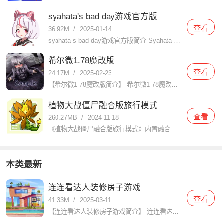
syahata's bad day游戏官方版
查看
36.92M
/
2025-01-14
syahata s bad day游戏官方版简介 Syahata s Bad Day（中文名：萨哈塔遭遇的一日或沙哈塔的遇难日）是一款由JaShinn Game开发的R-18动作冒险游戏，于2024年
希尔微1.78魔改版
查看
24.17M
/
2025-02-23
【希尔微1 78魔改版简介】 希尔微1 78魔改版是一款深受玩家喜爱的角色扮演类游戏，该版本在原作基础上进行了大量创新和优化，为玩家带来了更加丰富的游戏体验和更加精彩的剧情发展。玩家将扮演一名救助了受
植物大战僵尸融合版旅行模式
查看
260.27MB
/
2024-11-18
《植物大战僵尸融合版旅行模式》内置融合玩法的旅行模式，旅行模式可以把不同地图进行完美的混合在一起，玩法体验过程让玩家能够面对各种的挑战进行对抗，操作体验感觉也会变得十分的有趣。让玩家可以在在这里感受焕
本类最新
连连看达人装修房子游戏
查看
41.33M
/
2025-03-11
【连连看达人装修房子游戏简介】 连连看达人装修房子是一款结合了经典连连看玩法与家居装修元素的休闲益智游戏。玩家需要在限定时间内通过连接相同的图案来消除它们，每消除一对图案即可获得装修材料和金币，用于装