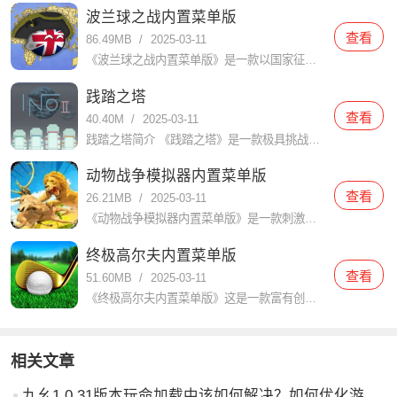
波兰球之战内置菜单版
查看
86.49MB
/
2025-03-11
《波兰球之战内置菜单版》是一款以国家征战和统一为核心的策略游戏，在游戏中，玩家扮演一位国家的领袖，通过建设城市、发展经济、招募军队和与其他国家进行外交、战争等手段，最终实现统一和国家崛起的目标。游戏以
践踏之塔
查看
40.40M
/
2025-03-11
践踏之塔简介 《践踏之塔》是一款极具挑战性和趣味性的动作冒险游戏。玩家需要在不断攀登塔楼的过程中，克服各种障碍和敌人，体验到前所未有的紧张感和成就感。游戏以其独特的玩法和精美的画面吸引了大量玩家的关注
动物战争模拟器内置菜单版
查看
26.21MB
/
2025-03-11
《动物战争模拟器内置菜单版》是一款刺激、有趣的模拟战略游戏，而且在这个游戏中，玩家将扮演不同类型的动物，与其他玩家进行战斗，争夺领地和资源。游戏以独特的图形和令人惊叹的音效为特色，为玩家带来一个逼真的
终极高尔夫内置菜单版
查看
51.60MB
/
2025-03-11
《终极高尔夫内置菜单版》这是一款富有创意和刺激的高尔夫游戏，它提供了各种各样的关卡和挑战，玩家可以体验到真实的高尔夫对战和精彩的竞技体验。里面有真实的物理效果和更逼真的互动玩法，带给你极致的高尔夫体验
相关文章
九幺1.0.31版本玩命加载中该如何解决？如何优化游戏体验？