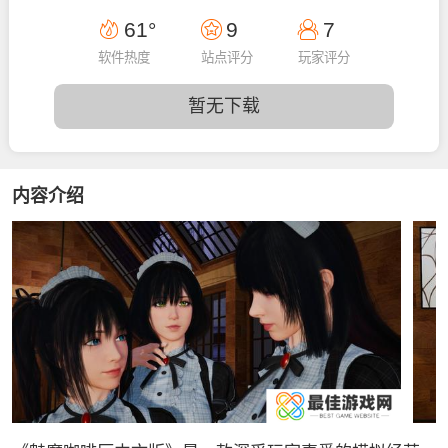
09:56:11
61°
9
7
软件热度
站点评分
玩家评分
暂无下载
内容介绍