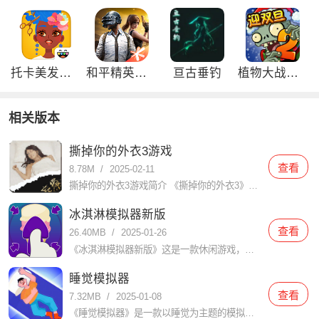
托卡美发沙龙4可化妆版
和平精英刺激归来版
亘古垂钓
植物大战僵尸2双旦内购免费版
相关版本
撕掉你的外衣3游戏
查看
8.78M
/
2025-02-11
撕掉你的外衣3游戏简介 《撕掉你的外衣3》是一款充满创意和挑战的休闲益智游戏，以其独特的玩法和引人入胜的剧情吸引了大量玩家。在游戏中，玩家需要通过智慧和策略解开谜题，帮助角色逐步撕掉外衣，展现其真实魅
冰淇淋模拟器新版
查看
26.40MB
/
2025-01-26
《冰淇淋模拟器新版》这是一款休闲游戏，玩家在里面会扮演冰淇淋店的老板，你能制作各种口味的冰淇淋，满足客人的口味需求。游戏具有丰富多样的冰淇淋配料和制作工艺，让玩家体验到制作冰淇淋的乐趣。在使用浆果和糖
睡觉模拟器
查看
7.32MB
/
2025-01-08
《睡觉模拟器》是一款以睡觉为主题的模拟游戏，玩家在游戏中扮演一个需要睡觉的人物，通过不同的操作模拟睡觉的过程。游戏中包含了丰富的场景和道具，玩家可以根据自己的喜好和需要选择不同的场景和道具，来达到更好