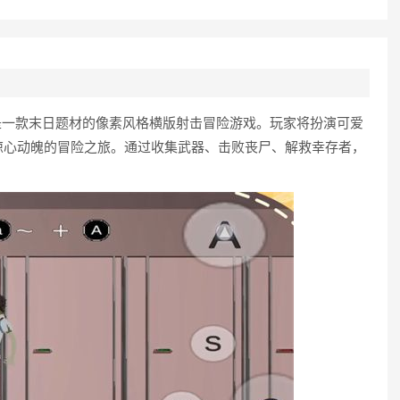
88.4版本是一款末日题材的像素风格横版射击冒险游戏。玩家将扮演可爱
惊心动魄的冒险之旅。通过收集武器、击败丧尸、解救幸存者，