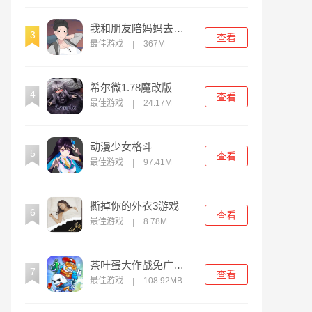
我和朋友陪妈妈去露营2024汉化版
3
查看
最佳游戏
367M
|
希尔微1.78魔改版
4
查看
最佳游戏
24.17M
|
动漫少女格斗
5
查看
最佳游戏
97.41M
|
撕掉你的外衣3游戏
6
查看
最佳游戏
8.78M
|
茶叶蛋大作战免广告版
7
查看
最佳游戏
108.92MB
|