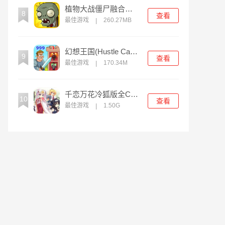
植物大战僵尸融合版究极大喷菇
8
查看
最佳游戏
260.27MB
|
幻想王国(Hustle Castle)
9
查看
最佳游戏
170.34M
|
千恋万花冷狐版全CG解锁
10
查看
最佳游戏
1.50G
|