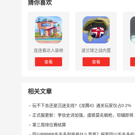
猜你喜欢
连连看达人装修
波兰球之战内置
房子游戏
菜单版
查看
查看
相关文章
玩不下去还是沉迷支线?《龙腾4》通关玩家仅占0.2%
正式服更新：李信史诗加强，虞姬莫名躺枪，坦辅即将起飞？
第三周排位赛结算
四川BBBBB毛毛多到底是什么意思？探索四川毛毛多的自然与文化背景