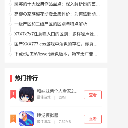
娜娜的十大经典作品盘点：深入解析她的艺术成就与影响力
高柳の家族樱花动漫全集评价：为何这部动漫能触动观众内心最柔软的地方？
一级产区和二级产区的区别与特点解析
X7X7x7x7任意噪入口的区别：多样噪声源及其防护方法详解
国产XXX777 cos游戏中角色的存在，你真的了解这款受众追捧的国产cos游戏吗？
下载e站(EhViewer)绿色版本，畅享无广告高清漫画浏览体验
热门排行
和妹妹两个人看家2中文版
1
查看
最佳游戏
28M
|
睡觉模拟器
2
查看
最佳游戏
7.32MB
|