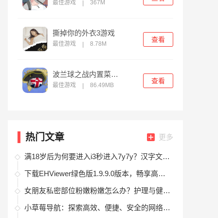
最佳游戏
367M
|
撕掉你的外衣3游戏
查看
最佳游戏
8.78M
|
波兰球之战内置菜单版
查看
最佳游戏
86.49MB
|
热门文章
更多
满18岁后为何要进入i3秒进入7y7y？汉字文化背后的秘密是什么？
下载EHViewer绿色版1.9.9.0版本，畅享高清漫画阅读体验
女朋友私密部位粉嫩粉嫩怎么办？护理与健康注意事项大揭秘
小草莓导航：探索高效、便捷、安全的网络导航平台