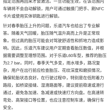
指定范围再回来才会激活。一旦功能生效，在该范围内
车辆将不会自动解锁，用户可通过触摸门把手、刷NFC
卡片或使用实体钥匙进行解锁。
针对春季胎压上升的问题，乐道汽车也给出了专业解
答。随着天气回暖，胎压随气温升高而上升是正常现
象。但过高的胎压可能会对驾驶舒适性和抓地力造成影
响。因此，乐道汽车建议用户定期查看胎压数值，并根
据需要调整至理想范围。对于乐道L60车型，推荐的胎压
为2.7 bar。同时，春季天气多变，雨水增多，路况复
杂，用户在出行前应检查胎压、花纹深度和磨损情况，
确保轮胎状态良好。在行驶过程中，特别是在低附着力
路段，如桥梁接缝、湿滑路面等，建议提前稳速或滑行
通过，避免急加速、急减速或快速打方向盘。在高速转
弯处、高架接口等位置，也应注意控制车速，确保行车
安全。