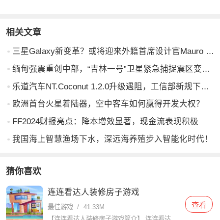
相关文章
三星Galaxy新变革？或将迎来外籍首席设计官Mauro Porcini
缅甸强震重创中部，“吉林一号”卫星紧急捕捉震区变化助力救援
乐道汽车NT.Coconut 1.2.0升级遇阻，工信部新规下何时推送成焦点
欧洲首台火星着陆器，空中客车如何赢得开发大权？
FF2024财报亮点：降本增效显著，现金流表现积极
我国海上智慧渔场下水，深远海养殖步入智能化时代！
猜你喜欢
连连看达人装修房子游戏
查看
最佳游戏
/
41.33M
【连连看达人装修房子游戏简介】 连连看达人装修房子是一款结合了经典连连看玩法与家居装修元素的休闲益智游戏。玩家需要在限定时间内通过连接相同的图案来消除它们，每消除一对图案即可获得装修材料和金币，用于装