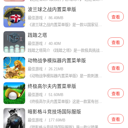
波兰球之战内置菜单版
查看
最佳游戏
/
86.49MB
《波兰球之战内置菜单版》是一款以国家征战和统一为核心的策略游戏，在游戏中，玩家扮演一位国家的领袖，通过建设城市、发展经济、招募军队和与其他国家进行外交、战争等手段，最终实现统一和国家崛起的目标。游戏以
践踏之塔
查看
最佳游戏
/
40.40M
践踏之塔简介 《践踏之塔》是一款极具挑战性和趣味性的动作冒险游戏。玩家需要在不断攀登塔楼的过程中，克服各种障碍和敌人，体验到前所未有的紧张感和成就感。游戏以其独特的玩法和精美的画面吸引了大量玩家的关注
动物战争模拟器内置菜单版
查看
最佳游戏
/
26.21MB
《动物战争模拟器内置菜单版》是一款刺激、有趣的模拟战略游戏，而且在这个游戏中，玩家将扮演不同类型的动物，与其他玩家进行战斗，争夺领地和资源。游戏以独特的图形和令人惊叹的音效为特色，为玩家带来一个逼真的
终极高尔夫内置菜单版
查看
最佳游戏
/
51.60MB
《终极高尔夫内置菜单版》这是一款富有创意和刺激的高尔夫游戏，它提供了各种各样的关卡和挑战，玩家可以体验到真实的高尔夫对战和精彩的竞技体验。里面有真实的物理效果和更逼真的互动玩法，带给你极致的高尔夫体验
暗影格斗竞技场国际服版
查看
最佳游戏
/
177.69MB
《暗影格斗竞技场国际服版》是一款以暗黑奇幻为背景的多人在线竞技游戏。游戏中，玩家将扮演不同的英雄角色，参与激烈的实时对战，争夺荣耀和胜利。时游戏内还有着丰富多样的影子战士，他们各自都有着各自不同的能力