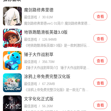
魔剑路修弗里德
查看
最佳游戏
/
30.61M
魔剑路修弗里德ver1 01简介 魔剑路修弗里德ver1 01是一款史诗级像素系列魔幻动作角色扮演手游。游戏以宏大的世界观和丰富的剧情为背景，玩家将扮演背负着重要使命的角色，踏上充满冒险与挑战的旅程。
地铁跑酷滑板英雄3.0版
查看
最佳游戏
/
126.94MB
《地铁跑酷滑板英雄3 0版》是一款刺激好玩的跑酷游戏，在游戏中，玩家扮演一位滑板英雄，在地铁轨道上尽情展示技巧和速度。里面每天都会即时刷新三项任务供玩家去挑战，同时还有丰富多彩的道具使用与升级，众多隐
锤子大作战割草
查看
最佳游戏
/
356.70M
【锤子大作战割草简介】 锤子大作战割草是一款集休闲与竞技于一体的动作冒险游戏。玩家将扮演一名勇敢的战士，手持巨锤，在广阔的草地上与无尽的敌人展开激战。游戏以独特的割草玩法为核心，让玩家在享受战斗快感的
涂鸦上帝免费完整汉化版
查看
最佳游戏
/
67.25MB
《涂鸦上帝免费完整汉化版》是一款无广告的手游，玩家可以化身上帝创造自己的世界。涂鸦可以是任何形状，可以是简单的线条，也可以是复杂的图案。涂鸦可以代表不同的物品和建筑，比如草地、树木、山脉、城堡等等。游
文字化化正式版
查看
最佳游戏
/
56.26M