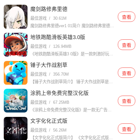
魔剑路修弗里德
查看
最佳游戏
/
30.61M
魔剑路修弗里德ver1 01简介 魔剑路修弗里德ver1 01是一款史诗级像素系列魔幻动作角色扮演手游。游戏以宏大的世界观和丰富的剧情为背景，玩家将扮演背负着重要使命的角色，踏上充满冒险与挑战的旅程。
地铁跑酷滑板英雄3.0版
查看
最佳游戏
/
126.94MB
《地铁跑酷滑板英雄3 0版》是一款刺激好玩的跑酷游戏，在游戏中，玩家扮演一位滑板英雄，在地铁轨道上尽情展示技巧和速度。里面每天都会即时刷新三项任务供玩家去挑战，同时还有丰富多彩的道具使用与升级，众多隐
锤子大作战割草
查看
最佳游戏
/
356.70M
【锤子大作战割草简介】 锤子大作战割草是一款集休闲与竞技于一体的动作冒险游戏。玩家将扮演一名勇敢的战士，手持巨锤，在广阔的草地上与无尽的敌人展开激战。游戏以独特的割草玩法为核心，让玩家在享受战斗快感的
涂鸦上帝免费完整汉化版
查看
最佳游戏
/
67.25MB
《涂鸦上帝免费完整汉化版》是一款无广告的手游，玩家可以化身上帝创造自己的世界。涂鸦可以是任何形状，可以是简单的线条，也可以是复杂的图案。涂鸦可以代表不同的物品和建筑，比如草地、树木、山脉、城堡等等。游
文字化化正式版
查看
最佳游戏
/
56.26M
【文字化化正式版简介】 《文字化化正式版》是一款独特的文字冒险解谜游戏，玩家将在一个由文字构成的奇异世界中探索，解开隐藏在文字背后的秘密，与各种神秘角色进行互动，体验一场前所未有的文字冒险之旅。 【