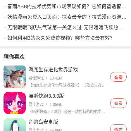
春雨ABB的技术优势和市场表现如何？它如何塑造智能科技未来？
妖精漫画免费入口页面：探索最全的下拉式漫画资源平台
无限暖暖飞跃热气球第一关怎么过-无限暖暖飞跃热气球第1关攻略
如何利用B站永久免费看视频？哪些方法最有效？
猜你喜欢
海底生存进化世界游戏
查看
最佳游戏
/
10.41M
【海底生存进化世界游戏简介】 《海底生存进化世界》是一款集生存、探索与进化为一体的创新冒险游戏。玩家将扮演一名意外落入神秘海底世界的幸存者，面对未知的海底生物、复杂的海底地形以及稀缺的资源，努力生存并
喵斯快跑3.3.0版
查看
最佳游戏
/
1.05GB
《喵斯快跑3 3 0版》这是一款独特的跑酷类游戏，而且玩家也是需要根据音乐的节奏进行奔跑和跳跃，并在指定的时间内完成各种动作。游戏充满了刺激和挑战，同时又融入了音乐的元素，为玩家带来一种全新的跑酷体验
企鹅岛安卓版
查看
最佳游戏
/
45.86M