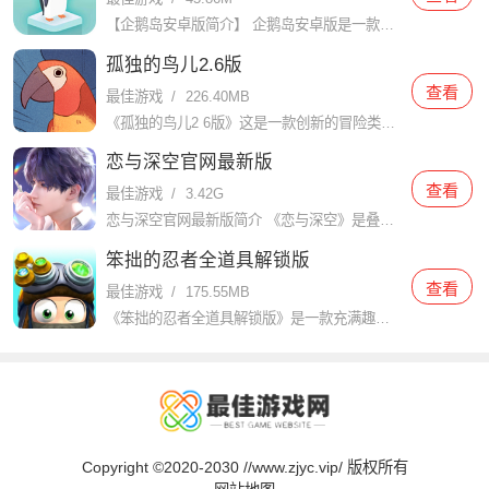
【企鹅岛安卓版简介】 企鹅岛安卓版是一款温馨治愈的经营模拟游戏，玩家将扮演一位岛屿管理者，负责建设并维护一个充满生机与活力的企鹅栖息地。在这个虚拟世界中，你将与各种可爱的企鹅互动，体验从孵化企鹅蛋到见
孤独的鸟儿2.6版
查看
最佳游戏
/
226.40MB
《孤独的鸟儿2 6版》这是一款创新的冒险类游戏，以独特的故事和精美的画面吸引了众多玩家，而且在这个游戏中，玩家将扮演一只孤独的小鸟，展开一段奇幻的冒险之旅。玩家也能够在里面解锁很多有趣的角色，这样你的
恋与深空官网最新版
查看
最佳游戏
/
3.42G
恋与深空官网最新版简介 《恋与深空》是叠纸游戏推出的一款女性向3D恋爱养成手游，于2024年1月18日正式公测。作为“恋与”系列的第二部作品，游戏将故事背景设定在科幻未来的2034年，玩家将扮演一位深
笨拙的忍者全道具解锁版
查看
最佳游戏
/
175.55MB
《笨拙的忍者全道具解锁版》是一款充满趣味和刺激的魔性忍者休闲互动手游，拥有独特的剧情故事，精美的画面和音效，创新的玩法，丰富的道具和装备，可玩性高，操作简单，社交互动和持续更新的优势，以及关卡挑战，多
Copyright ©2020-2030 //www.zjyc.vip/ 版权所有