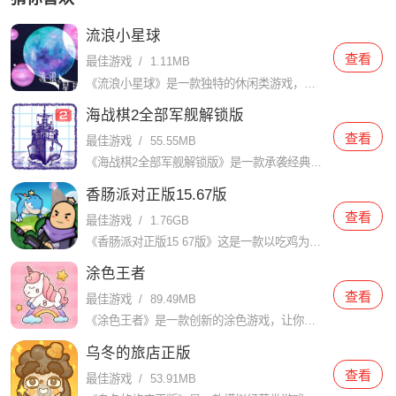
流浪小星球
查看
最佳游戏
/
1.11MB
《流浪小星球》是一款独特的休闲类游戏，玩家将扮演一颗流浪的小星球，在宇宙中探索未知的星系，寻找家园的故事。游戏充满了神秘和惊喜，将带给玩家一段别具一格的冒险之旅。玩家要在游戏中可以随机的进行漂流，收集
海战棋2全部军舰解锁版
查看
最佳游戏
/
55.55MB
《海战棋2全部军舰解锁版》是一款承袭经典海战棋玩法的手游。游戏以手绘风格的画面和策略性的战斗为特色，让玩家身临其境地体验战争的紧张与刺激。在游戏中，玩家将扮演一名海军指挥官，带领自己的舰队与敌人展开一
香肠派对正版15.67版
查看
最佳游戏
/
1.76GB
《香肠派对正版15 67版》这是一款以吃鸡为主题的休闲竞技游戏。在游戏中，玩家需要控制自己的角色在地图上不断地寻找资源和武器，与其他玩家展开激烈的战斗。通过不断地击败对手，最终获得胜利。玩家会带领你的
涂色王者
查看
最佳游戏
/
89.49MB
《涂色王者》是一款创新的涂色游戏，让你成为真正的涂色王者！在这个游戏中，你将面对各种有趣的涂色挑战，展示你的创造力和想象力。游戏提供了大量精美的图案和图像，你可以选择其中的任何一个作为你的涂色对象。从
乌冬的旅店正版
查看
最佳游戏
/
53.91MB