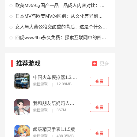
欧美Mv99与国产一品二品成人内容对比：风格、文化差异及未来发展趋势分析
日本MV与欧美MV的区别：从文化差异到情感表达的全方位分析
女人与大黄公狍交酡重的背后：这是个什么样的故事？
四虎www4hu永久免费：探索互联网中的四虎资源网站及其安全隐患
推荐游戏
更多
中国火车模拟器1.3.9.2版
查看
最佳游戏
12.09MB
|
我和朋友陪妈妈去露营2024汉化版
查看
最佳游戏
367M
|
超级精灵手表1.1.5版
查看
最佳游戏
488.35MB
|