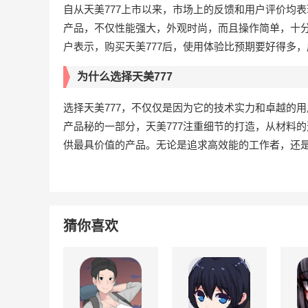
自从天美777上市以来，市场上的反馈和用户评价均表
产品，不仅性能强大，外观时尚，而且操作简单，十
户表示，购买天美777后，使用体验比预期要好得多
为什么选择天美777
选择天美777，不仅仅是因为它的技术实力和卓越的
产品秘的一部分，天美777注重细节的打造，从材料
供最具价值的产品。无论是追求高效能的工作者，还是
猜你喜欢