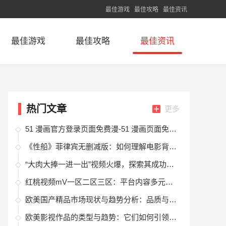
最佳游戏
最佳攻略
最佳资讯
最佳游戏
最佳攻略
最佳资讯
热门文章
更多
51 漫画官方登录页面免费漫-51 漫画页面免费首页漫画免
《性船》菲律宾无删减版：如何理解电影背后的社会伦理挑战？
“大肉大捧一进一出”视频火爆，探索其成功背后的原因与影响
红桃视频mV一区二区三区：平台内容多元互动性强，未来发展值得期待
欧美国产精品市场现状与趋势分析：品质与创新驱动的行业发展
欧美影视作品的类型与趋势：它们如何引领全球娱乐产业的发展？