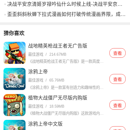
决战平安京清姬岁禄吟仙什么时候上线-决战平安京清姬岁禄吟仙上线时间
歪歪斜斜秋蝉下拉式漫画如何打破传统漫画界限，成为新兴艺术形式？
猜你喜欢
战地精英枪战王者无广告版
查看
最佳游戏
/
214.67MB
《战地精英枪战王者无广告版》是一款高度还原真实战场体验的第一人称射击游戏，在游戏中，玩家将扮演一名战争英雄，与其他玩家进行激烈的枪战对决。游戏采用了先进的图像技术和精致的画面，呈现了逼真的战争场景，给
涂鸦上帝
查看
最佳游戏
/
65.76MB
《涂鸦上帝》是一款富有创造力和趣味性的模拟游戏，玩家是可以在游戏中扮演上帝的角色，创造和掌控整个世界。游戏以涂鸦风格为主题，画面简洁明快，操作简单易上手，非常适合休闲娱乐。除此之外，游戏还具有很多特色
植物大战僵尸无尽版内购版
查看
最佳游戏
/
18.59MB
《植物大战僵尸无尽版内购版》这款游戏内玩家需要通过种植各种植物来阻止他们的入侵。游戏中拥有多个关卡和游戏模式，每个关卡都有不同的场景和挑战。通过收集阳光资源和种植植物，玩家需要合理安排植物的位置和选择
涂鸦上帝中文版