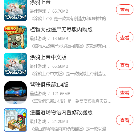
涂鸦上帝
查看
最佳游戏
/
65.76MB
《涂鸦上帝》是一款富有创造力和趣味性的模拟游戏，玩家是可以在游戏中扮演上帝的角色，创造和掌控整个世界。游戏以涂鸦风格为主题，画面简洁明快，操作简单易上手，非常适合休闲娱乐。除此之外，游戏还具有很多特色
植物大战僵尸无尽版内购版
查看
最佳游戏
/
18.59MB
《植物大战僵尸无尽版内购版》这款游戏内玩家需要通过种植各种植物来阻止他们的入侵。游戏中拥有多个关卡和游戏模式，每个关卡都有不同的场景和挑战。通过收集阳光资源和种植植物，玩家需要合理安排植物的位置和选择
涂鸦上帝中文版
查看
最佳游戏
/
66.58MB
《涂鸦上帝中文版》是一款模拟上帝创造世界的手游，在游戏中，玩家扮演上帝的角色，可以自由地创造、设计和管理一个属于自己的世界。游戏提供了一个开放的创造环境，玩家可以通过简单的操作，创造自己的世界。游戏中
驾驶俱乐部1.4版
查看
最佳游戏
/
121.66MB
《驾驶俱乐部1 4版》是一款高度模拟真实驾驶体验的游戏，玩家可以在游戏中扮演真实的驾驶员，驾驶各种车辆在城市中穿梭，体验真实的行驶感受。里面会有多种不同的驾驶角度可以随用户自由调整，能根据自己的喜好调
漫画道场物语内置修改器版
查看
最佳游戏
/
34.20MB
《漫画道场物语内置修改器版》是一款以漫画创作为核心的模拟经营游戏。玩家将扮演一名年轻的漫画家，从零开始，逐步成长为成功的漫画大师。通过参加漫画比赛、展览和签约合作等活动，不断提升自己的创作技巧和知名度