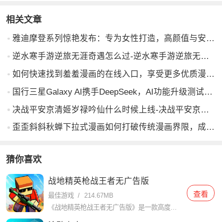
相关文章
雅迪摩登系列惊艳发布：专为女性打造，高颜值与安全并重，引领出行新风尚
逆水寒手游逆旅无涯奇遇怎么过-逆水寒手游逆旅无涯奇遇攻略
如何快速找到羞羞漫画的在线入口，享受更多优质漫画内容？
国行三星Galaxy AI携手DeepSeek，AI功能升级测试中！
决战平安京清姬岁禄吟仙什么时候上线-决战平安京清姬岁禄吟仙上线时间
歪歪斜斜秋蝉下拉式漫画如何打破传统漫画界限，成为新兴艺术形式？
猜你喜欢
战地精英枪战王者无广告版
查看
最佳游戏
/
214.67MB
《战地精英枪战王者无广告版》是一款高度还原真实战场体验的第一人称射击游戏，在游戏中，玩家将扮演一名战争英雄，与其他玩家进行激烈的枪战对决。游戏采用了先进的图像技术和精致的画面，呈现了逼真的战争场景，给