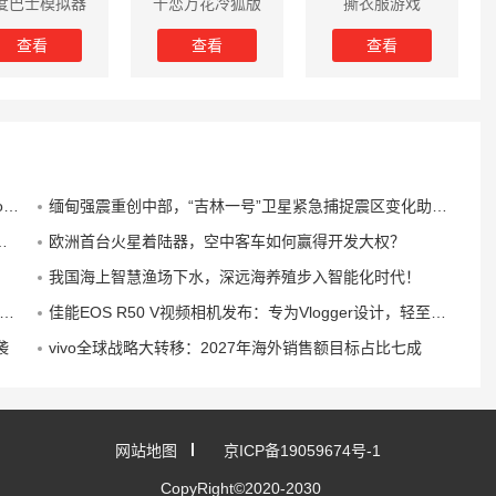
度巴士模拟器
千恋万花冷狐版
撕衣服游戏
3.3.4版
全CG解锁
查看
查看
查看
i
缅甸强震重创中部，“吉林一号”卫星紧急捕捉震区变化助力救援
欧洲首台火星着陆器，空中客车如何赢得开发大权？
我国海上智慧渔场下水，深远海养殖步入智能化时代！
佳能EOS R50 V视频相机发布：专为Vlogger设计，轻至370克无取景器
袭
vivo全球战略大转移：2027年海外销售额目标占比七成
网站地图
京ICP备19059674号-1
CopyRight©2020-2030