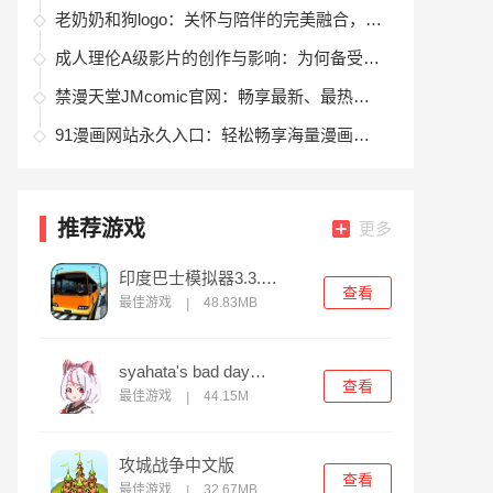
老奶奶和狗logo：关怀与陪伴的完美融合，打造品牌的情感连接
成人理伦A级影片的创作与影响：为何备受争议？
禁漫天堂JMcomic官网：畅享最新、最热的漫画资源，给你不一样的阅读体验
91漫画网站永久入口：轻松畅享海量漫画资源
推荐游戏
更多
印度巴士模拟器3.3.4版
查看
最佳游戏
48.83MB
|
syahata's bad day无限子弹版
查看
最佳游戏
44.15M
|
攻城战争中文版
查看
最佳游戏
32.67MB
|