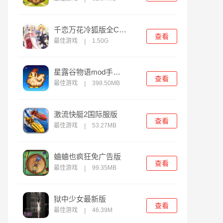
千恋万花冷狐版全CG解锁
查看
最佳游戏
1.50G
|
星露谷物语mod手机版
查看
最佳游戏
398.50MB
|
激流快艇2国际服版
查看
最佳游戏
53.27MB
|
蛐蛐也疯狂免广告版
查看
最佳游戏
99.35MB
|
狱中少女最新版
查看
最佳游戏
46.39M
|