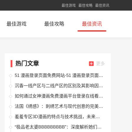
最佳游戏
最佳攻略
最佳资讯
最佳游戏
最佳攻略
最佳资讯
热门文章
更多
51 漫画登录页面免费网站-51 漫画登录页面免费漫画在线阅读
沉香一线产区与二线产区的区别及其影响因素分析
如何通过女神漫画免费漫画平台登录在线看漫画？让你享受丰富的漫画资源
法国《绣感》：刺绣艺术与现代创意的完美结合，探索传统与创新的艺术之路
羞羞专区3D漫画的特点与技术挑战，未来能否成为新型娱乐方式？
“极品老太婆BBBBBBBBB”：深度解析她们的性格、生活习惯与独特魅力