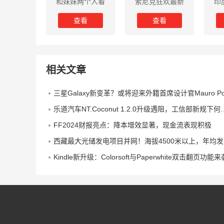
和妹妹两个人看
索尼克狂欢最新
印
家2中文版
版本
查看
查看
相关文章
三星Galaxy新变革？或将迎来外籍首席设计官Mauro Porcin
乐道汽车NT.Coconut 1.2.0升级遇阻，工信部新规下何时推送成焦点
FF2024财报亮点：降本增效显著，现金流表现积极
西藏最大光储发电项目并网！海拔4500米以上，年均发电量约3.7亿千瓦时
Kindle新升级：Colorsoft与Paperwhite双击翻页功能来