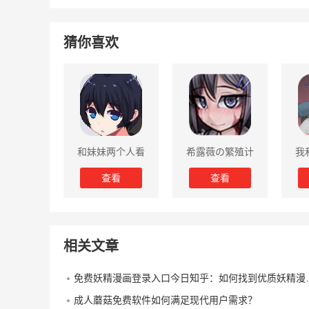
猜你喜欢
和妹妹两个人看
希露薇の繁殖计
我
家2中文版
划全CG存档版
去
查看
查看
相关文章
免费妖精漫画登录入口今日知乎：如何找到优质妖精漫画平台并轻松享受免费阅读
成人蘑菇免费软件如何满足现代用户需求？