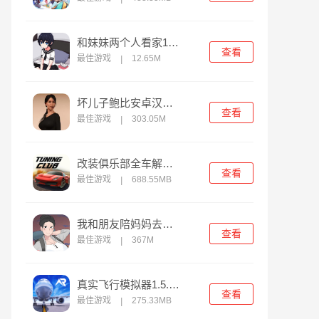
和妹妹两个人看家1纸巾盒游戏
查看
最佳游戏
12.65M
|
坏儿子鲍比安卓汉化版游戏
查看
最佳游戏
303.05M
|
改装俱乐部全车解锁版
查看
最佳游戏
688.55MB
|
我和朋友陪妈妈去露营2024汉化版
查看
最佳游戏
367M
|
真实飞行模拟器1.5.7版
查看
最佳游戏
275.33MB
|