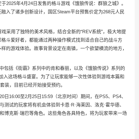
于2025年4月24日发售的格斗游戏《饿狼传说：群狼之城》。
入了诸多创新设计，国区Steam平台预售价定为268元人民
戏采用了独特的美术风格，结合全新的“REV系统”，极大地提
深格斗爱好者，都能通过两种操作模式找到适合自己的战斗方
多样的游戏体验。故事背景设定在南镇，一个欲望横流的地方，
，其中包括《街霸》系列中的肯和春丽，以及《饿狼传说》系列的
也将加入这场格斗盛宴。为了让玩家能够一次性体验到游戏本篇和
ION”套装，目前已经开始接受预约。
16:00至2月25日15:59（北京时间）期间，在PS5、PS4、
开测试。参与测试的玩家将有机会体验到卡恩·R·海莱因、洛克·霍华德、
查和博克斯·瑞巴等角色。这些角色各具特色，将为玩家带来一场