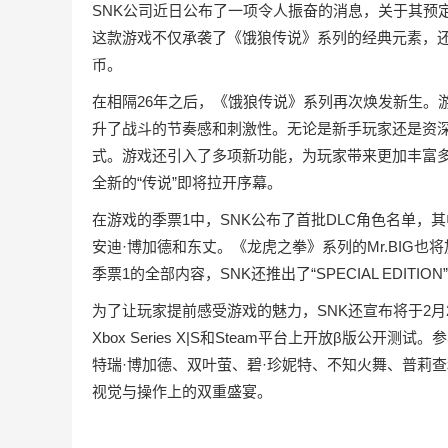
SNK公司近日公布了一项令人振奋的消息，关于其预定
这款游戏不仅承袭了《饿狼传说》系列的经典元素，还融
币。
在相隔26年之后，《饿狼传说》系列再次焕发新生。游
升了战斗的节奏感和刺激性。无论是新手玩家还是资
式。游戏还引入了多项新功能，为玩家带来更加丰富
全新的“传说”即将拉开序幕。
在游戏的季票1中，SNK公布了首批DLC角色名单
安迪·博加德和东丈。《龙虎之拳》系列的Mr.BIG
季票1的全部内容，SNK还推出了“SPECIAL EDIT
为了让玩家提前感受游戏的魅力，SNK还宣布将于2月20日
Xbox Series X|S和Steam平台上开放β版公
特瑞·博加德、双叶萤、碧·珍妮特、不知火舞、普莉
视觉与操作上的双重盛宴。