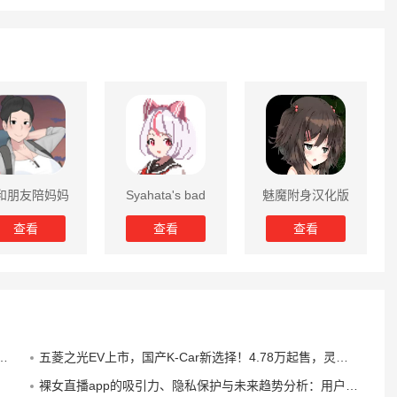
和朋友陪妈妈
Syahata's bad
魅魔附身汉化版
露营2024汉化
day手游0.88.4安
2024
查看
查看
查看
版
卓下载
五菱之光EV上市，国产K-Car新选择！4.78万起售，灵活多变空间
裸女直播app的吸引力、隐私保护与未来趋势分析：用户需求与市场潜力解析