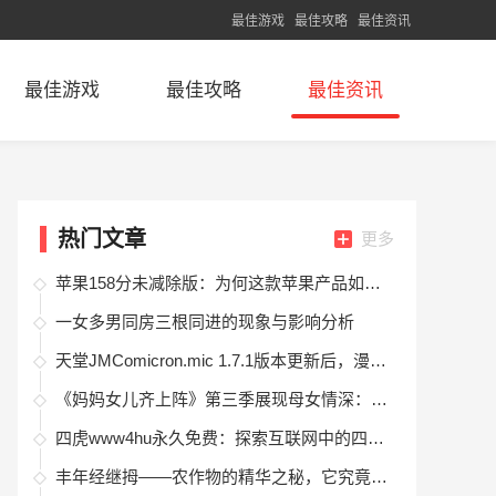
最佳游戏
最佳攻略
最佳资讯
最佳游戏
最佳攻略
最佳资讯
热门文章
更多
苹果158分未减除版：为何这款苹果产品如此受欢迎？
一女多男同房三根同进的现象与影响分析
天堂JMComicron.mic 1.7.1版本更新后，漫画阅读体验如何？
《妈妈女儿齐上阵》第三季展现母女情深：明星参赛、亲情互动与成长挑战全纪录
四虎www4hu永久免费：探索互联网中的四虎资源网站及其安全隐患
丰年经继拇——农作物的精华之秘，它究竟是做什么的？