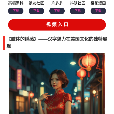
高端黑料
狼友社区
片多多
抖阴社区
樱花漫画
下载
下载
下载
下载
下载
视 频 入 口
《肢体的绣感》——汉字魅力在美国文化的独特展
现