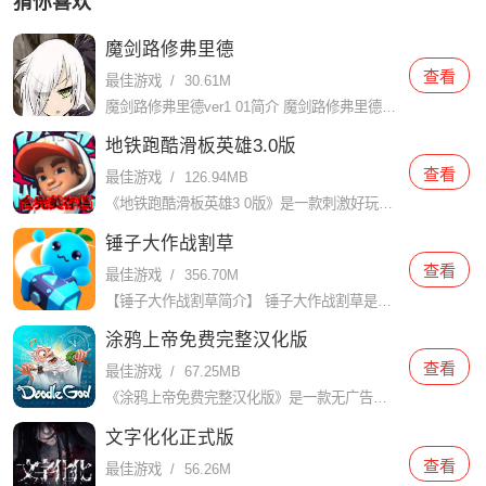
猜你喜欢
魔剑路修弗里德
查看
最佳游戏
/
30.61M
魔剑路修弗里德ver1 01简介 魔剑路修弗里德ver1 01是一款史诗级像素系列魔幻动作角色扮演手游。游戏以宏大的世界观和丰富的剧情为背景，玩家将扮演背负着重要使命的角色，踏上充满冒险与挑战的旅程。
地铁跑酷滑板英雄3.0版
查看
最佳游戏
/
126.94MB
《地铁跑酷滑板英雄3 0版》是一款刺激好玩的跑酷游戏，在游戏中，玩家扮演一位滑板英雄，在地铁轨道上尽情展示技巧和速度。里面每天都会即时刷新三项任务供玩家去挑战，同时还有丰富多彩的道具使用与升级，众多隐
锤子大作战割草
查看
最佳游戏
/
356.70M
【锤子大作战割草简介】 锤子大作战割草是一款集休闲与竞技于一体的动作冒险游戏。玩家将扮演一名勇敢的战士，手持巨锤，在广阔的草地上与无尽的敌人展开激战。游戏以独特的割草玩法为核心，让玩家在享受战斗快感的
涂鸦上帝免费完整汉化版
查看
最佳游戏
/
67.25MB
《涂鸦上帝免费完整汉化版》是一款无广告的手游，玩家可以化身上帝创造自己的世界。涂鸦可以是任何形状，可以是简单的线条，也可以是复杂的图案。涂鸦可以代表不同的物品和建筑，比如草地、树木、山脉、城堡等等。游
文字化化正式版
查看
最佳游戏
/
56.26M